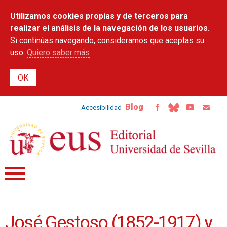
Pasar al
Utilizamos cookies propias y de terceros para
contenido
principal
realizar el análisis de la navegación de los usuarios.
Si continúas navegando, consideramos que aceptas su
uso.
Quiero saber más
Blog
Accesibilidad
José Gestoso (1852-1917) y