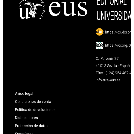
:
https://dx.doi.or
:
https://ror.org/0
C/ Porvenir, 27
41013 Sevilla · España
Tfno.: (+34) 954 487 4
info-eus@us.es
Aviso legal
Condiciones de venta
Política de devoluciones
Distribuidores
Protección de datos
Suscríbase