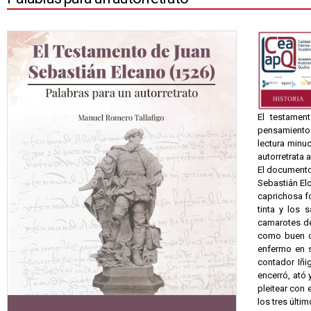
El testament
pensamientos
lectura minuc
autorretrata a
El documento 
Sebastián Elc
caprichosa fo
tinta y los
camarotes de 
como buen ca
enfermo en 
contador Iñi
encerró, ató 
pleitear con 
los tres últim