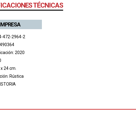
FICACIONES TÉCNICAS
 IMPRESA
4-472-2964-2
 490364
icación: 2020
0
 x 24 cm.
ión: Rústica
ISTORIA