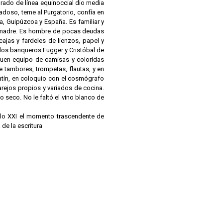
grado de línea equinoccial dio media
iadoso, teme al Purgatorio, confía en
a, Guipúzcoa y España. Es familiar y
 madre. Es hombre de pocas deudas
ajas y fardeles de lienzos, papel y
 los banqueros Fugger y Cristóbal de
buen equipo de camisas y coloridas
e tambores, trompetas, flautas, y en
latín, en coloquio con el cosmógrafo
arejos propios y variados de cocina.
po seco. No le faltó el vino blanco de
glo XXI el momento trascendente de
 de la escritura