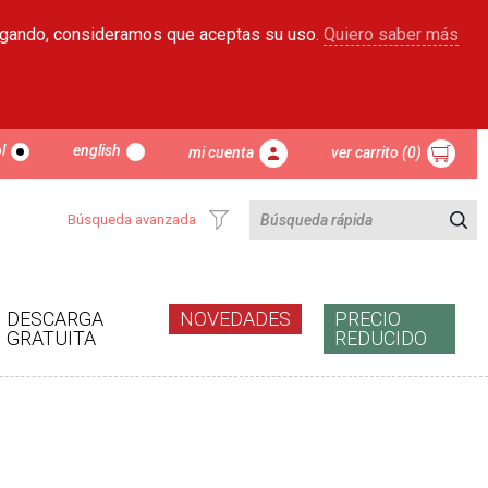
egando, consideramos que aceptas su uso.
Quiero saber más
l
english
mi cuenta
ver carrito (0)
Búsqueda avanzada
DESCARGA
NOVEDADES
PRECIO
GRATUITA
REDUCIDO