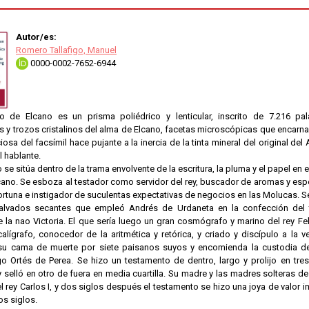
Autor/es:
Romero Tallafigo, Manuel
0000-0002-7652-6944
o de Elcano es un prisma poliédrico y lenticular, inscrito de 7.216 pa
 y trozos cristalinos del alma de Elcano, facetas microscópicas que encarna
iosa del facsímil hace pujante a la inercia de la tinta mineral del original del
l hablante.
se sitúa dentro de la trama envolvente de la escritura, la pluma y el papel en 
ano. Se esboza al testador como servidor del rey, buscador de aromas y espe
rtuna e instigador de suculentas expectativas de negocios en las Molucas. S
 salvados secantes que empleó Andrés de Urdaneta en la confección del 
la nao Victoria. El que sería luego un gran cosmógrafo y marino del rey Fel
lígrafo, conocedor de la aritmética y retórica, y criado y discípulo a la v
su cama de muerte por siete paisanos suyos y encomienda la custodia de
go Ortés de Perea. Se hizo un testamento de dentro, largo y prolijo en tr
y selló en otro de fuera en media cuartilla. Su madre y las madres solteras d
el rey Carlos I, y dos siglos después el testamento se hizo una joya de valor i
os siglos.