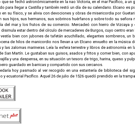
 que se fechó astronómicamente en la nao Victoria, en el mar Pacífico, a un 
do para llegar a Castilla y también restó un día de su calendario. Elcano es p
 en su físico, y se alivia con devociones y obras de misericordia por Guetari
 sus hijos, sus hermanos, sus sobrinos huérfanos y sobre todo su señora
vía del mar y los frutos de su comercio. Mercadeó con hierro de Vizcaya y c
 disimula estar dentro del círculo de mercaderes de Burgos, cuyo centro eran
 vestía bien con jubones de tafetán acuchillado, elegantes sombreros, un 
ocena de hilos de manicordio nos llevan a un Elcano envuelto en la música d
 y las zalomas marineras. Leía la esfera terrestre y libros de astronomía en 
de San Martín. Le gustaban sus guisos, asados y fritos y comer bien, con ap
vajilla y una despensa, en su situación un tesoro de trigo, harina, queso y pul
ibeiro guardado en barricas y compartido con sus cercanos.
edaría hoy pasmado al ver recogido en una estantería de biblioteca del si
no y ecuatorial Pacífico. Aquel 26 de julio de 1526 quedó prendido en la trampa