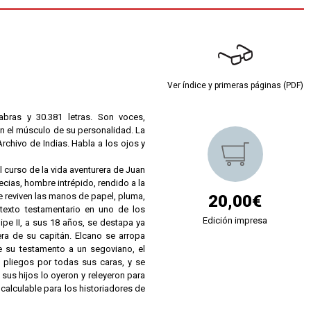
Ver índice y primeras páginas (PDF)
labras y 30.381 letras. Son voces,
n el músculo de su personalidad. La
 Archivo de Indias. Habla a los ojos y
el curso de la vida aventurera de Juan
cias, hombre intrépido, rendido a la
e reviven las manos de papel, pluma,
20,00€
texto testamentario en uno de los
Edición impresa
ipe II, a sus 18 años, se destapa ya
era de su capitán. Elcano se arropa
 su testamento a un segoviano, el
es pliegos por todas sus caras, y se
e sus hijos lo oyeron y releyeron para
ncalculable para los historiadores de