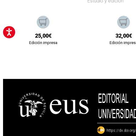
Estudio y edición
25,00€
32,00€
Edición impresa
Edición impres
:
https://dx.doi.or