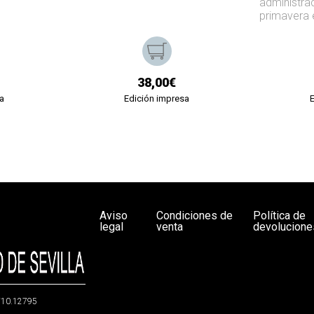
administrac
primavera 
38,00€
a
Edición impresa
Aviso
Condiciones de
Política de
legal
venta
devolucione
g/10.12795