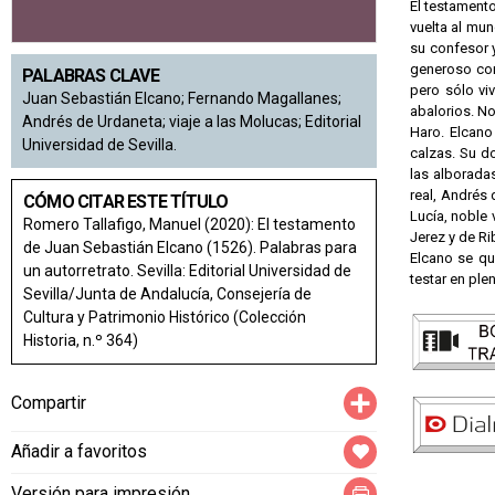
El testamento
vuelta al mun
su confesor y
generoso con
PALABRAS CLAVE
pero sólo vi
Juan Sebastián Elcano; Fernando Magallanes;
abalorios. No
Andrés de Urdaneta; viaje a las Molucas; Editorial
Haro. Elcano
Universidad de Sevilla.
calzas. Su d
las alboradas
real, Andrés 
CÓMO CITAR ESTE TÍTULO
Lucía, noble 
Romero Tallafigo, Manuel (2020): El testamento
Jerez y de R
de Juan Sebastián Elcano (1526). Palabras para
Elcano se qu
un autorretrato. Sevilla: Editorial Universidad de
testar en ple
Sevilla/Junta de Andalucía, Consejería de
Cultura y Patrimonio Histórico (Colección
Historia, n.º 364)
Compartir
Compartir
Añadir a favoritos
Versión para impresión