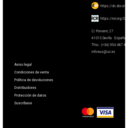
:
https://dx.doi.or
:
https://ror.org/0
C/ Porvenir, 27
41013 Sevilla · España
Tfno.: (+34) 954 487 4
info-eus@us.es
Aviso legal
Condiciones de venta
Política de devoluciones
Distribuidores
Protección de datos
Suscríbase