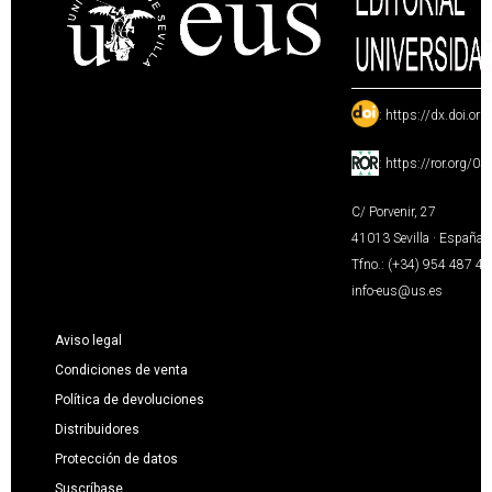
:
https://dx.doi.or
:
https://ror.org/0
C/ Porvenir, 27
41013 Sevilla · España
Tfno.: (+34) 954 487 4
info-eus@us.es
Aviso legal
Condiciones de venta
Política de devoluciones
Distribuidores
Protección de datos
Suscríbase