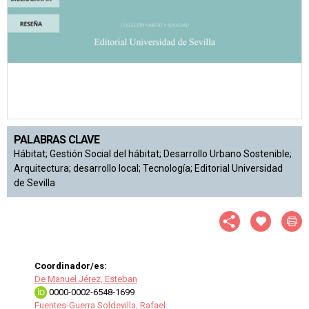
PALABRAS CLAVE
Hábitat; Gestión Social del hábitat; Desarrollo Urbano Sostenible;
Arquitectura; desarrollo local; Tecnología; Editorial Universidad
de Sevilla
Coordinador/es:
De Manuel Jérez, Esteban
0000-0002-6548-1699
Fuentes-Guerra Soldevilla, Rafael