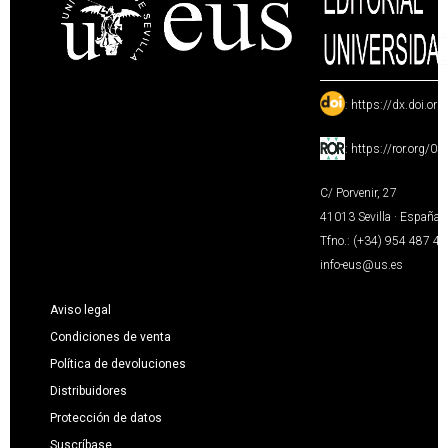
:
https://dx.doi.or
:
https://ror.org/0
C/ Porvenir, 27
41013 Sevilla · España
Tfno.: (+34) 954 487 4
info-eus@us.es
Aviso legal
Condiciones de venta
Política de devoluciones
Distribuidores
Protección de datos
Suscríbase