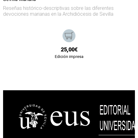
Reseñas histórico-descriptivas sobre las diferentes
devociones marianas en la Archidiócesis de Sevilla
25,00€
Edición impresa