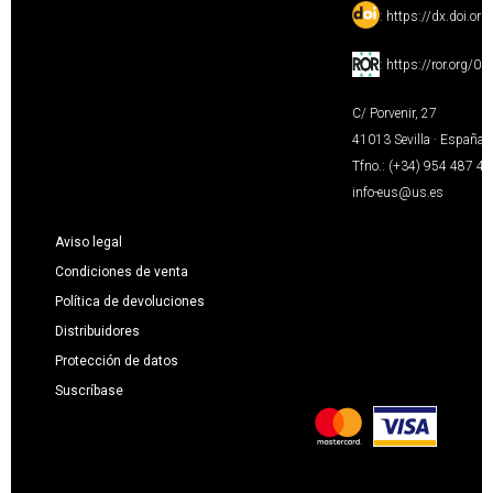
:
https://dx.doi.or
:
https://ror.org/0
C/ Porvenir, 27
41013 Sevilla · España
Tfno.: (+34) 954 487 4
info-eus@us.es
Aviso legal
Condiciones de venta
Política de devoluciones
Distribuidores
Protección de datos
Suscríbase