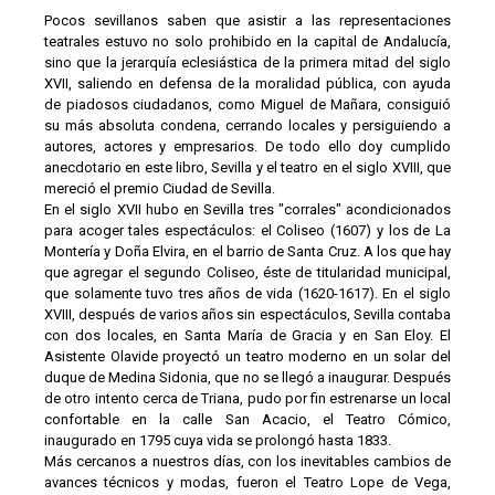
Pocos sevillanos saben que asistir a las representaciones
teatrales estuvo no solo prohibido en la capital de Andalucía,
sino que la jerarquía eclesiástica de la primera mitad del siglo
XVII, saliendo en defensa de la moralidad pública, con ayuda
de piadosos ciudadanos, como Miguel de Mañara, consiguió
su más absoluta condena, cerrando locales y persiguiendo a
autores, actores y empresarios. De todo ello doy cumplido
anecdotario en este libro, Sevilla y el teatro en el siglo XVIII, que
mereció el premio Ciudad de Sevilla.
En el siglo XVII hubo en Sevilla tres "corrales" acondicionados
para acoger tales espectáculos: el Coliseo (1607) y los de La
Montería y Doña Elvira, en el barrio de Santa Cruz. A los que hay
que agregar el segundo Coliseo, éste de titularidad municipal,
que solamente tuvo tres años de vida (1620-1617). En el siglo
XVIII, después de varios años sin espectáculos, Sevilla contaba
con dos locales, en Santa María de Gracia y en San Eloy. El
Asistente Olavide proyectó un teatro moderno en un solar del
duque de Medina Sidonia, que no se llegó a inaugurar. Después
de otro intento cerca de Triana, pudo por fin estrenarse un local
confortable en la calle San Acacio, el Teatro Cómico,
inaugurado en 1795 cuya vida se prolongó hasta 1833.
Más cercanos a nuestros días, con los inevitables cambios de
avances técnicos y modas, fueron el Teatro Lope de Vega,