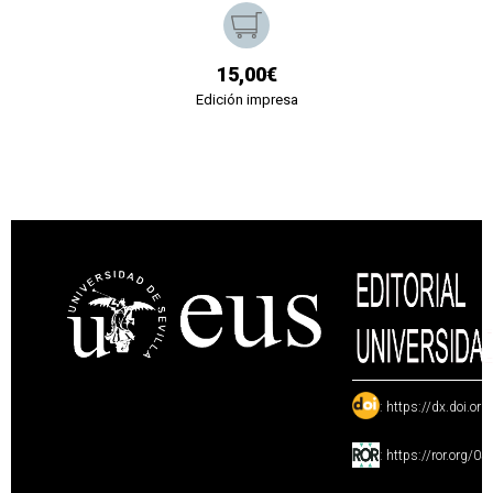
15,00€
Edición impresa
:
https://dx.doi.or
:
https://ror.org/0