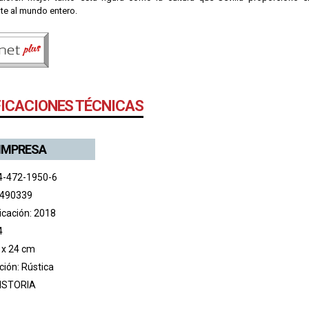
te al mundo entero.
FICACIONES TÉCNICAS
 IMPRESA
4-472-1950-6
 490339
icación: 2018
4
 x 24 cm
ión: Rústica
ISTORIA