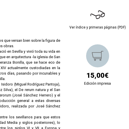
Ver índice y primeras páginas (PDF)
cos que versan bien sobre la figura de
us obras.
ció en Sevilla y vivió toda su vida en
ue en arquitectura -la iglesia de San
speranza Bonilla, que se hace eco de
 XIV actualmente custodiadas en la
tros días, pasando por incunables y
15,00€
lla.
Edición impresa
 Isidoro (Miguel Rodríguez Pantoja),
 Silva), el De rerum natura y el San
umerorum (José Sánchez Herrero) y el
roducción general a estas diversas
sidoro, realizada por José Sánchez
entre los sevillanos para que estos
ad Media y siglos posteriores), lo
tre los siglos VI y VII a Europa y