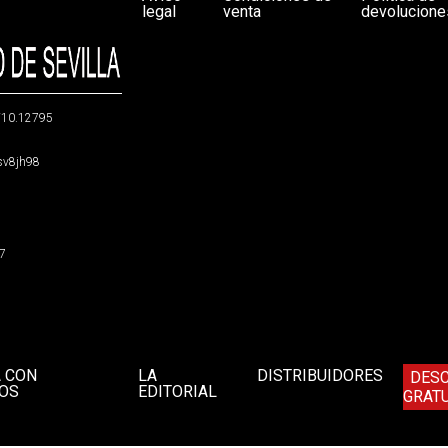
legal
venta
devolucione
g/10.12795
5sv8jh98
47
A CON
LA
DISTRIBUIDORES
DES
OS
EDITORIAL
GRATU