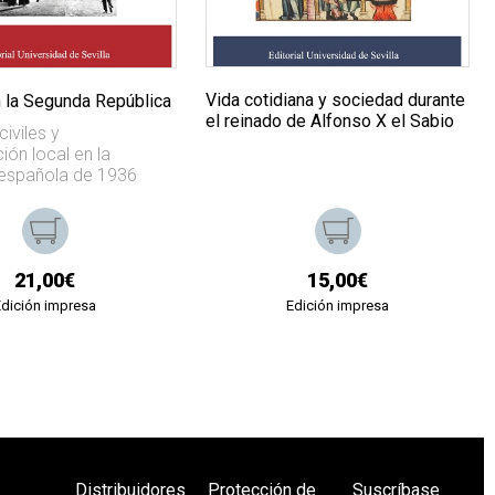
Vida cotidiana y sociedad durante
n la Segunda República
el reinado de Alfonso X el Sabio
iviles y
ión local en la
española de 1936
21,00€
15,00€
Edición impresa
Edición impresa
Distribuidores
Protección de
Suscríbase