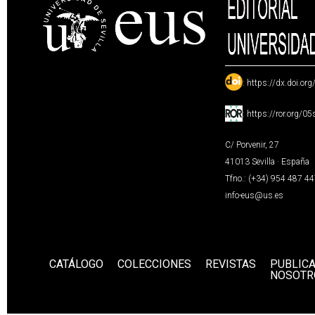
:
https://dx.doi.or
:
https://ror.org/0
C/ Porvenir, 27
41013 Sevilla · España
Tfno.: (+34) 954 487 4
info-eus@us.es
CATÁLOGO
COLECCIONES
REVISTAS
PUBLIC
NOSOTR