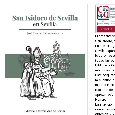
El presente v
San Isidoro, 
En primer lug
Sevilla-, apa
Isidoro-, esc
todas las ed
Biblioteca C
ediciones de 
Este conjunt
la cuestión d
Isidoro inic
traslado de 
aproximacion
Herrero.
La intención
conozcan mej
aprecien y v