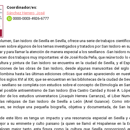
Coordinador/es:
Sánchez Herrero, José
0000-0003-4926-6777
olumen, San Isidoro de Sevilla en Sevilla, ofrece una serie de trabajos científi
bien sobre algunos de los temas investigados y tratados por San Isidoro en s
ar y para llamar la atención de manera especial a los sevillanos -San Isidoro na
recen dos trabajos muy importantes: el de José Roda Peña, que reúne todo lo q
ultura y pintura de San Isidoro se encuentra en la ciudad de Sevilla, y el E
iciones de las obras de San Isidoro, desde algunas manuscritas del siglo
olombina hasta las últimas ediciones críticas que están apareciendo en nues
los siglos XVI al XXI, que se encuentran en las bibliotecas de la ciudad de Sevi
o sevillano se completa con estudios sobre el concepto de Etimología en San
el posible antisemitismo de San Isidoro (Eva Castro Caridad y Xosé A. López
iador de los estudios universitarios (Joaquín Herrera Carranza), el Liber N
las reliquias de San Isidoro de Sevilla a León (Ariel Guiance). Como int
es, se incluye una pequeña biografía, objetiva y documentada, de San I
 de este libro es tenga un impacto y una resonancia especial en Sevilla y 
or a su eminente y culto paisano (a quien se llamó el Hispalense en la Ed
aloren mejor tanto esta figura como la cultura que Sevilla proporcionó en