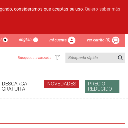
egando, consideramos que aceptas su uso.
Quiero saber más
l
english
mi cuenta
ver carrito (0)
Búsqueda avanzada
DESCARGA
NOVEDADES
PRECIO
GRATUITA
REDUCIDO