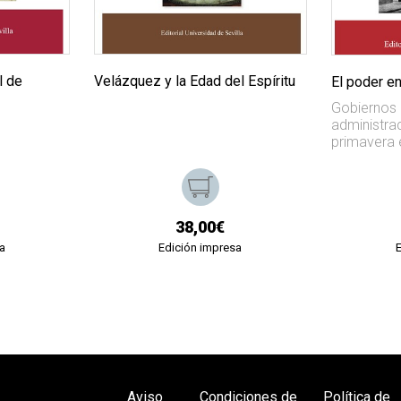
l de
Velázquez y la Edad del Espíritu
El poder e
Gobiernos c
administrac
primavera 
38,00€
a
Edición impresa
Aviso
Condiciones de
Política de