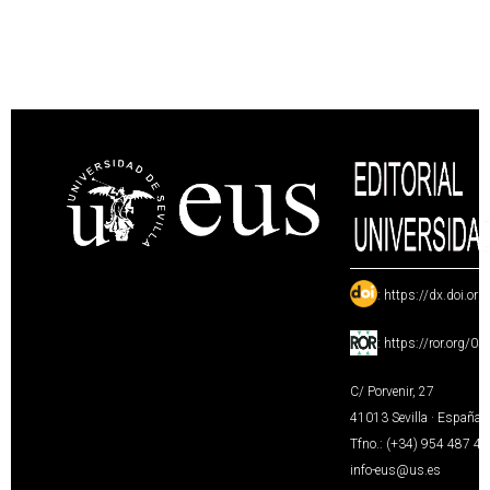
:
https://dx.doi.or
:
https://ror.org/0
C/ Porvenir, 27
41013 Sevilla · España
Tfno.: (+34) 954 487 4
info-eus@us.es