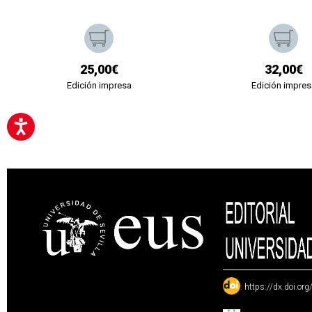
25,00€
32,00€
Edición impresa
Edición impres
:
https://dx.doi.or