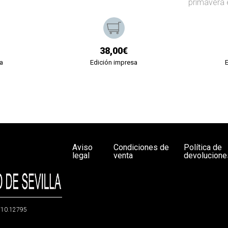
primavera 
38,00€
a
Edición impresa
Aviso
Condiciones de
Política de
legal
venta
devolucione
g/10.12795