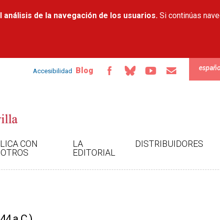
Pasar al
 análisis de la navegación de los usuarios.
contenido
Si continúas nav
principal
españo
Blog
Accesibilidad
LICA CON
LA
DISTRIBUIDORES
OTROS
EDITORIAL
44 a.C.)