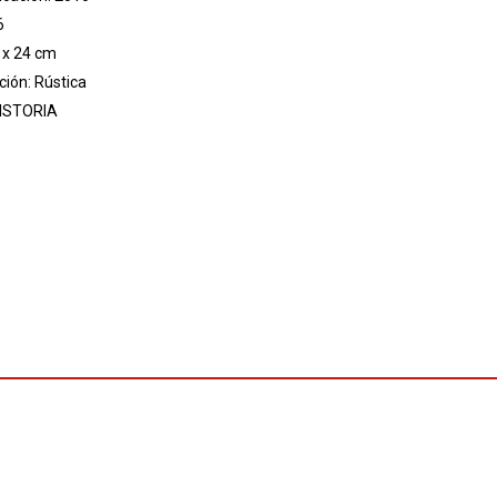
6
 x 24 cm
ión: Rústica
ISTORIA