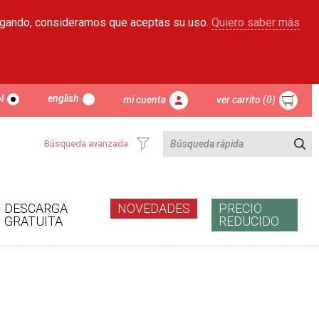
egando, consideramos que aceptas su uso.
Quiero saber más
l
english
mi cuenta
ver carrito (0)
Búsqueda avanzada
DESCARGA
NOVEDADES
PRECIO
GRATUITA
REDUCIDO