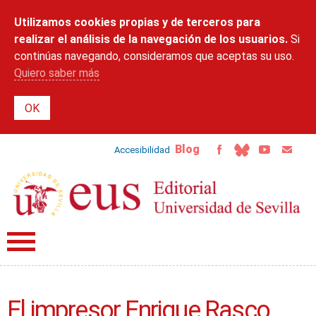
Pasar al
Utilizamos cookies propias y de terceros para
contenido
principal
realizar el análisis de la navegación de los usuarios.
Si
continúas navegando, consideramos que aceptas su uso.
Quiero saber más
Blog
Accesibilidad
El impresor Enrique Rasco