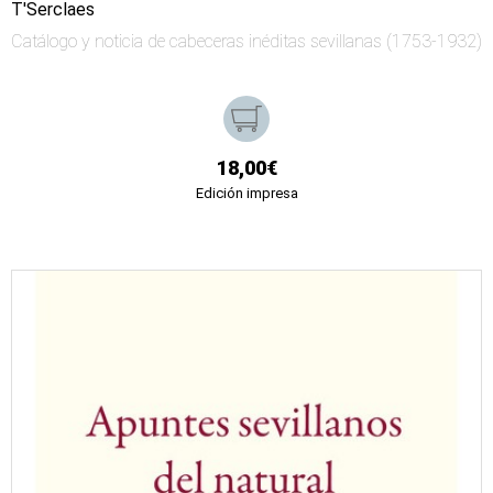
T'Serclaes
Catálogo y noticia de cabeceras inéditas sevillanas (1753-1932)
18,00€
Edición impresa