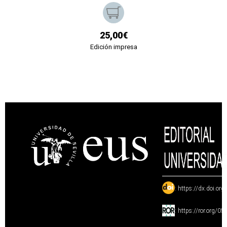
25,00€
Edición impresa
:
https://dx.doi.or
:
https://ror.org/0