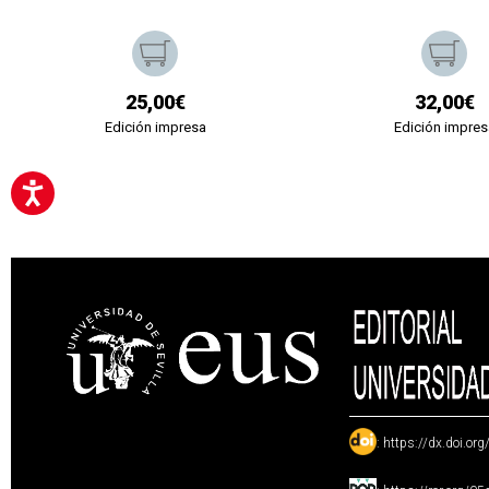
25,00€
32,00€
Edición impresa
Edición impres
:
https://dx.doi.or