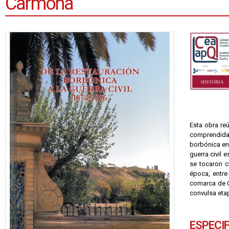
Carmona
Esta obra re
comprendida
borbónica en 
guerra civil 
se tocaron c
época, entre
comarca de Ca
convulsa etap
ESPECI