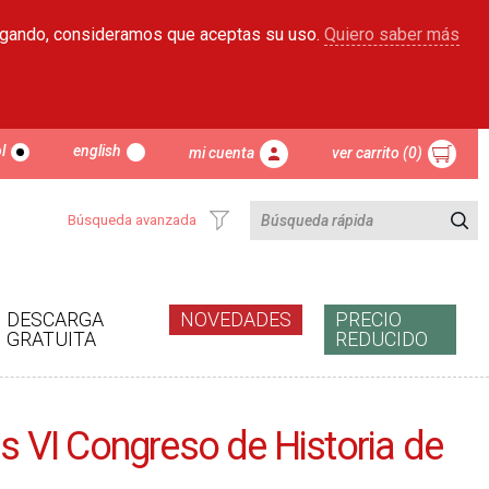
egando, consideramos que aceptas su uso.
Quiero saber más
l
english
mi cuenta
ver carrito (0)
Búsqueda avanzada
DESCARGA
NOVEDADES
PRECIO
GRATUITA
REDUCIDO
as VI Congreso de Historia de