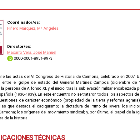
Coordinador/es:
Piñero Márquez, Mª Angeles
Director/es:
Macarro Vera, José Manuel
0000-0001-8951-9973
úne las actas del VI Congreso de Historia de Carmona, celebrado en 2007, ba
 entre el golpe de estado del General Martínez Campos (diciembre de 18
la persona de Alfonso XI, y el inicio, tras la sublevación militar encabezada p
española (1936-1939). En este encuentro no se trataron todos los aspectos de 
uestiones de carácter económico (propiedad de la tierra y reforma agraria);
 las que destaca el caciquismo; la dictadura de Primo de Rivera; los inicio
rmona; los orígenes del movimiento sindical; y, por último, el papel de la Ig
a de la historia.
FICACIONES TÉCNICAS