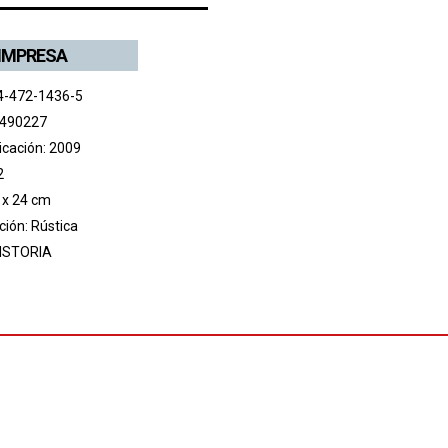
 IMPRESA
4-472-1436-5
 490227
icación: 2009
2
 x 24 cm
ión: Rústica
ISTORIA