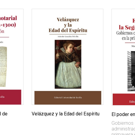
l de
Velázquez y la Edad del Espíritu
El poder e
Gobiernos c
administrac
primavera 