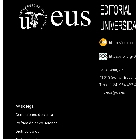
:
https://dx.doi.or
:
https://ror.org/0
C/ Porvenir, 27
41013 Sevilla · España
Tfno.: (+34) 954 487 4
info-eus@us.es
Aviso legal
Condiciones de venta
Política de devoluciones
Distribuidores