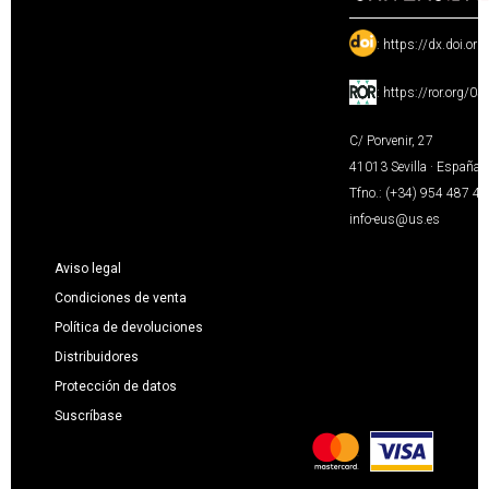
:
https://dx.doi.or
:
https://ror.org/0
C/ Porvenir, 27
41013 Sevilla · España
Tfno.: (+34) 954 487 4
info-eus@us.es
Aviso legal
Condiciones de venta
Política de devoluciones
Distribuidores
Protección de datos
Suscríbase