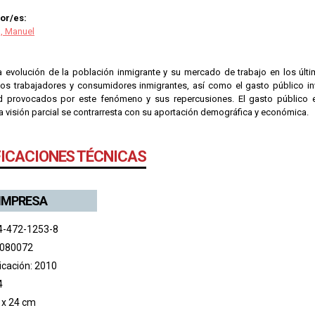
or/es:
a, Manuel
la evolución de la población inmigrante y su mercado de trabajo en los últi
los trabajadores y consumidores inmigrantes, así como el gasto público in
d provocados por este fenómeno y sus repercusiones. El gasto público e
a visión parcial se contrarresta con su aportación demográfica y económica.
FICACIONES TÉCNICAS
 IMPRESA
4-472-1253-8
 080072
icación: 2010
4
 x 24 cm