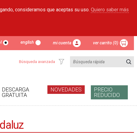
egando, consideramos que aceptas su uso.
Quiero saber más
l
english
mi cuenta
ver carrito (0)
Búsqueda avanzada
DESCARGA
NOVEDADES
PRECIO
GRATUITA
REDUCIDO
ndaluz