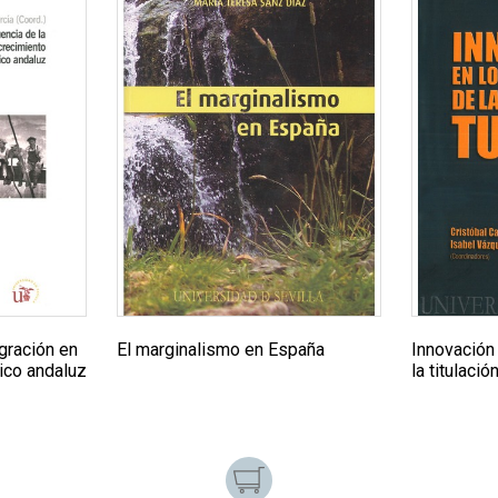
igración en
El marginalismo en España
Innovación
ico andaluz
la titulaci