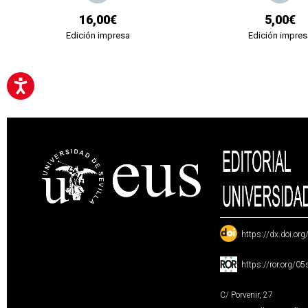
16,00€
5,00€
Edición impresa
Edición impres
:
https://dx.doi.or
:
https://ror.org/0
C/ Porvenir, 27