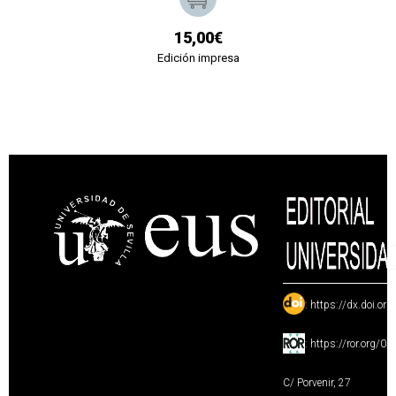
15,00€
Edición impresa
:
https://dx.doi.or
:
https://ror.org/0
C/ Porvenir, 27