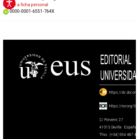
Enlace a ficha personal
0000-0001-6551-764X
:
https://dx.doi.or
:
https://ror.org/0
C/ Porvenir, 27
41013 Sevilla · España
Tfno.: (+34) 954 487 4