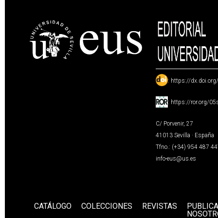
:
https://dx.doi.or
:
https://ror.org/0
C/ Porvenir, 27
41013 Sevilla · España
Tfno.: (+34) 954 487 4
info-eus@us.es
CATÁLOGO
COLECCIONES
REVISTAS
PUBLIC
NOSOTR