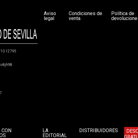
Aviso
Condiciones de
Política de
legal
venta
devolucione
g/10.12795
5sv8jh98
47
A CON
LA
DISTRIBUIDORES
DES
OS
EDITORIAL
GRATU