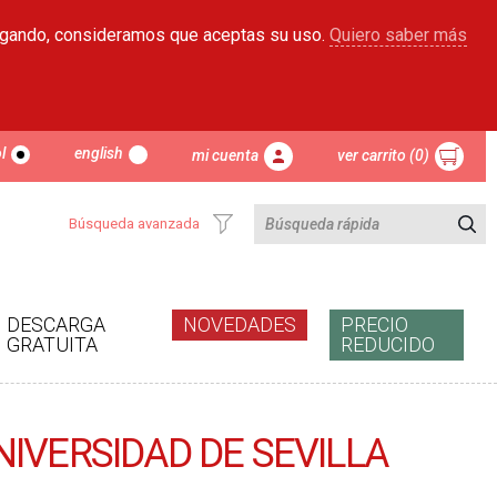
egando, consideramos que aceptas su uso.
Quiero saber más
l
english
mi cuenta
ver carrito (0)
Búsqueda avanzada
DESCARGA
NOVEDADES
PRECIO
GRATUITA
REDUCIDO
IVERSIDAD DE SEVILLA