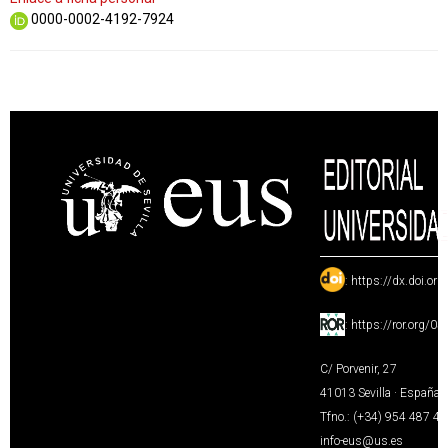
0000-0002-4192-7924
:
https://dx.doi.or
:
https://ror.org/0
C/ Porvenir, 27
41013 Sevilla · España
Tfno.: (+34) 954 487 4
info-eus@us.es