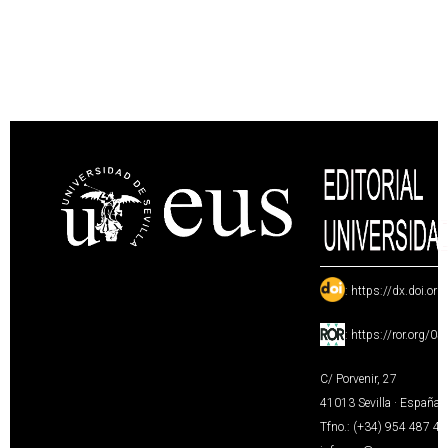
:
https://dx.doi.or
:
https://ror.org/0
C/ Porvenir, 27
41013 Sevilla · España
Tfno.: (+34) 954 487 4