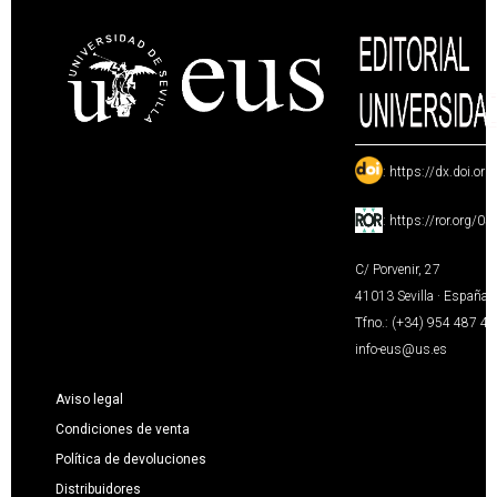
:
https://dx.doi.or
:
https://ror.org/0
C/ Porvenir, 27
41013 Sevilla · España
Tfno.: (+34) 954 487 4
info-eus@us.es
Aviso legal
Condiciones de venta
Política de devoluciones
Distribuidores