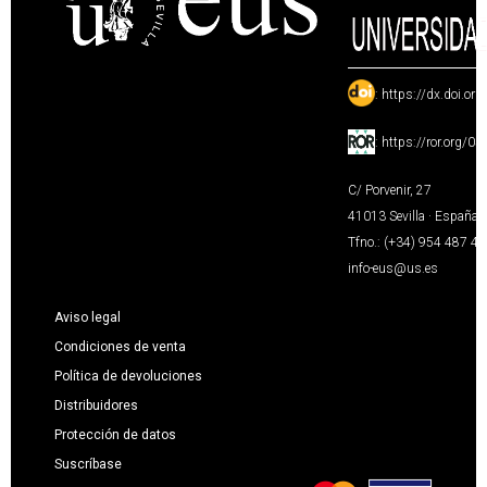
:
https://dx.doi.or
:
https://ror.org/0
C/ Porvenir, 27
41013 Sevilla · España
Tfno.: (+34) 954 487 4
info-eus@us.es
Aviso legal
Condiciones de venta
Política de devoluciones
Distribuidores
Protección de datos
Suscríbase