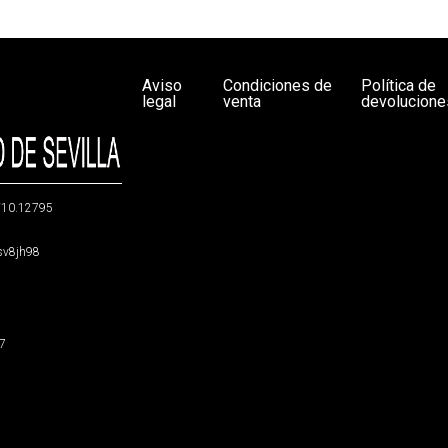
Aviso
Condiciones de
Política de
legal
venta
devolucione
g/10.12795
5sv8jh98
47