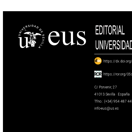
:
https://dx.doi.or
:
https://ror.org/0
C/ Porvenir, 27
41013 Sevilla · España
Tfno.: (+34) 954 487 4
info-eus@us.es