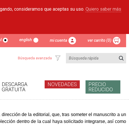
egando, consideramos que aceptas su uso.
Quiero saber más
l
english
mi cuenta
ver carrito (0)
Búsqueda avanzada
DESCARGA
NOVEDADES
PRECIO
GRATUITA
REDUCIDO
 dirección de la editorial, que, tras someter el manuscrito a un
colección dentro de la cual haya solicitado integrarse, así como