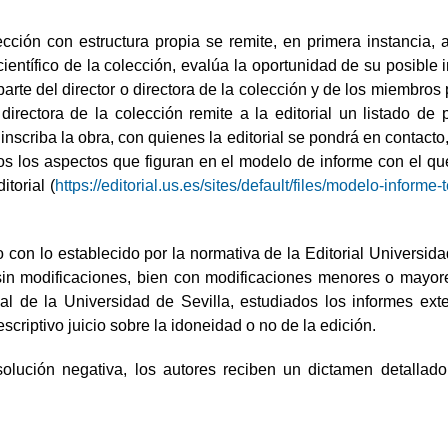
ción con estructura propia se remite, en primera instancia, al 
entífico de la colección, evalúa la oportunidad de su posible 
rte del director o directora de la colección y de los miembros 
directora de la colección remite a la editorial un listado de 
criba la obra, con quienes la editorial se pondrá en contacto, 
os los aspectos que figuran en el modelo de informe con el q
torial (
https://editorial.us.es/sites/default/files/modelo-informe
con lo establecido por la normativa de la Editorial Universida
sin modificaciones, bien con modificaciones menores o mayore
rial de la Universidad de Sevilla, estudiados los informes ext
escriptivo juicio sobre la idoneidad o no de la edición.
olución negativa, los autores reciben un dictamen detallad