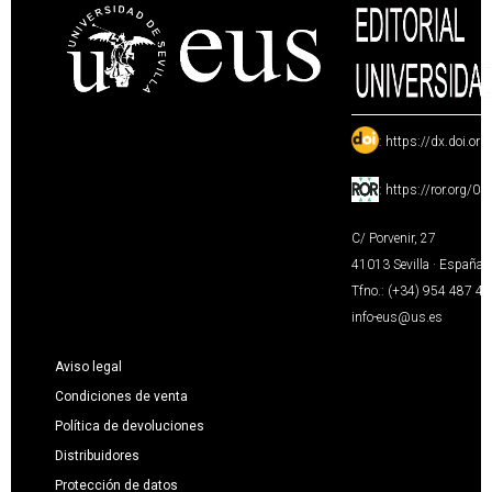
:
https://dx.doi.or
:
https://ror.org/0
C/ Porvenir, 27
41013 Sevilla · España
Tfno.: (+34) 954 487 4
info-eus@us.es
Aviso legal
Condiciones de venta
Política de devoluciones
Distribuidores
Protección de datos