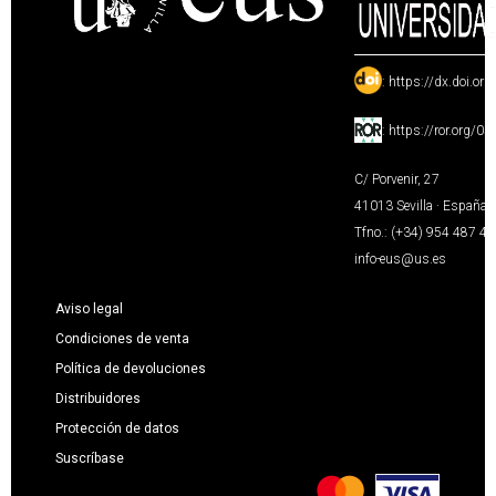
:
https://dx.doi.or
:
https://ror.org/0
C/ Porvenir, 27
41013 Sevilla · España
Tfno.: (+34) 954 487 4
info-eus@us.es
Aviso legal
Condiciones de venta
Política de devoluciones
Distribuidores
Protección de datos
Suscríbase