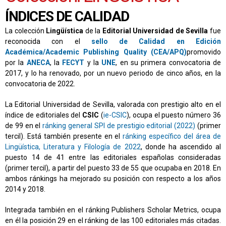
ÍNDICES DE CALIDAD
La colección
Lingüística
de la
Editorial Universidad de Sevilla
fue
reconocida con el
sello de Calidad en Edición
Académica/Academic Publishing Quality (CEA/APQ)
promovido
por la
ANECA
, la
FECYT
y la
UNE
, en su primera convocatoria de
2017, y lo ha renovado, por un nuevo periodo de cinco años, en la
convocatoria de 2022.
La Editorial Universidad de Sevilla, valorada con prestigio alto en el
índice de editoriales del
CSIC
(
ie-CSIC
), ocupa el puesto número 36
de 99 en el
ránking general SPI de prestigio editorial (2022)
(primer
tercil). Está también presente en el
ránking específico del área de
Lingüística, Literatura y Filología de 2022
, donde ha ascendido al
puesto 14 de 41 entre las editoriales españolas consideradas
(primer tercil), a partir del puesto 33 de 55 que ocupaba en 2018. En
ambos ránkings ha mejorado su posición con respecto a los años
2014 y 2018.
Integrada también en el ránking Publishers Scholar Metrics, ocupa
en él la posición 29 en el ránking de las 100 editoriales más citadas.