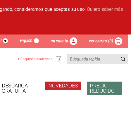
egando, consideramos que aceptas su uso.
Quiero saber más
l
english
mi cuenta
ver carrito (0)
Búsqueda avanzada
DESCARGA
NOVEDADES
PRECIO
GRATUITA
REDUCIDO