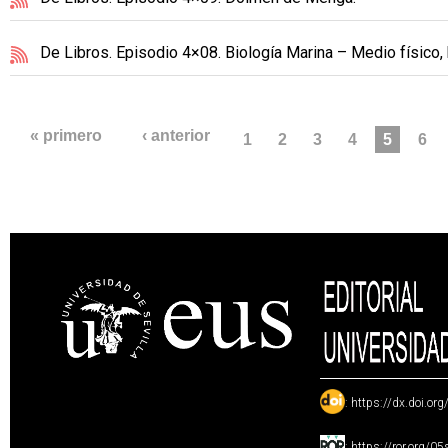
De Libros. Episodio 4×08. Biología Marina – Medio físico,
PÁGINAS
« primero
‹ anterior
1
2
3
4
5
6
:
https://dx.doi.or
:
https://ror.org/0