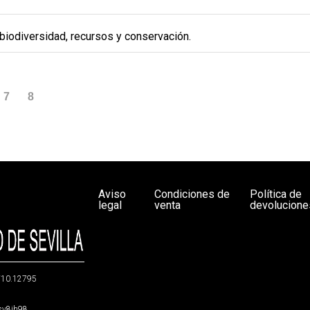
 biodiversidad, recursos y conservación.
7
8
Aviso
Condiciones de
Política de
legal
venta
devolucione
g/10.12795
5sv8jh98