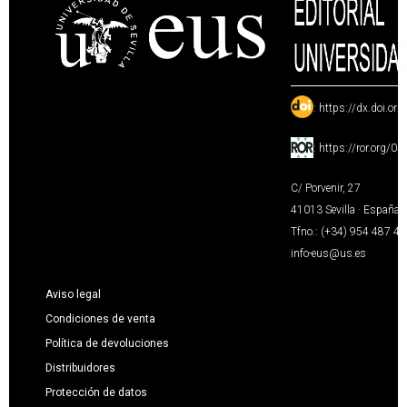
:
https://dx.doi.or
:
https://ror.org/0
C/ Porvenir, 27
41013 Sevilla · España
Tfno.: (+34) 954 487 4
info-eus@us.es
Aviso legal
Condiciones de venta
Política de devoluciones
Distribuidores
Protección de datos