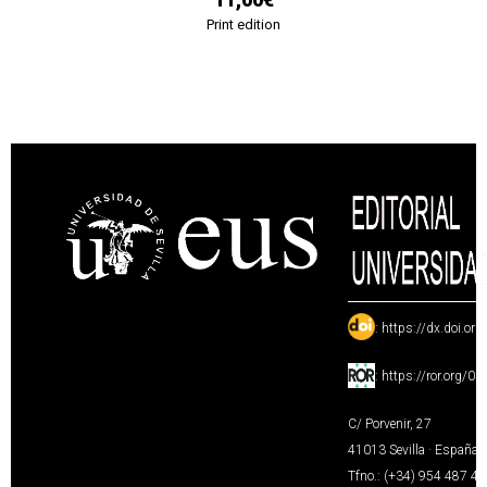
Print edition
:
https://dx.doi.or
:
https://ror.org/0
C/ Porvenir, 27
41013 Sevilla · España
Tfno.: (+34) 954 487 4