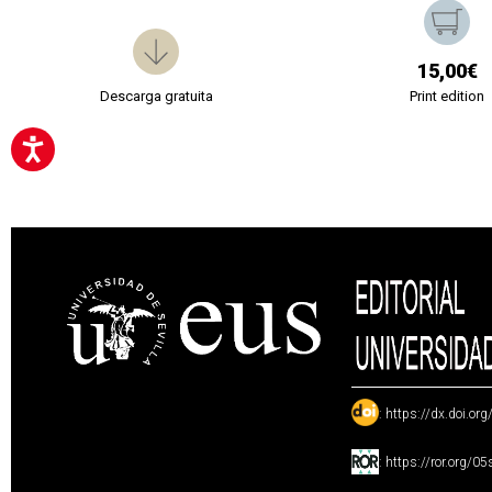
15,00€
Descarga gratuita
Print edition
:
https://dx.doi.or
:
https://ror.org/0