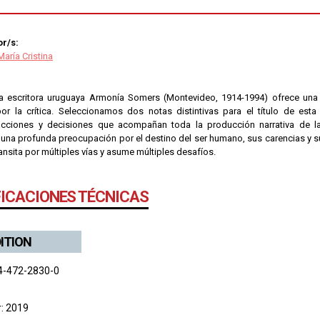
r/s:
aría Cristina
a escritora uruguaya Armonía Somers (Montevideo, 1914-1994) ofrece una
or la crítica. Seleccionamos dos notas distintivas para el título de esta
cciones y decisiones que acompañan toda la producción narrativa de la 
una profunda preocupación por el destino del ser humano, sus carencias y s
nsita por múltiples vías y asume múltiples desafíos.
FICACIONES TÉCNICAS
DITION
4-472-2830-0
r: 2019