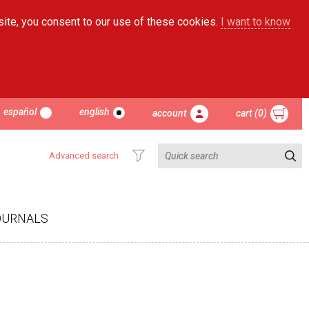
site, you consent to our use of these cookies.
I want to know
español
english
account
cart (0)
Advanced search
OURNALS