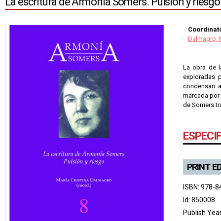
La escritura de Armonía Somers. Pulsión y riesgo
Coordinato
Dalmagro, M
La obra de l
exploradas p
condensan a
marcada por 
de Somers tra
ESPECI
PRINT E
ISBN: 978-8
Id: 850008
Publish Yea