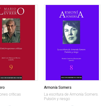
ero
Armonía Somers
iones críticas
La escritura de Armonía Somers.
Pulsión y riesgo