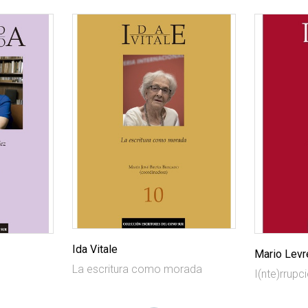
Ida Vitale
Mario Levr
La escritura como morada
z
I(nte)rrupc