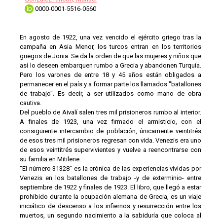
0000-0001-5516-0560
En agosto de 1922, una vez vencido el ejército griego tras la
campaña en Asia Menor, los turcos entran en los territorios
griegos de Jonia. Se da la orden de que las mujeres y niños que
así lo deseen embarquen rumbo a Grecia y abandonen Turquía.
Pero los varones de entre 18 y 45 años están obligados a
permanecer en el país y a formar parte los llamados "batallones
de trabajo". Es decir, a ser utilizados como mano de obra
cautiva.
Del pueblo de Aivalí salen tres mil prisioneros rumbo al interior.
A finales de 1923, una vez firmado el armisticio, con el
consiguiente intercambio de población, únicamente veintitrés
de esos tres mil prisioneros regresan con vida. Venezis era uno
de esos veintitrés supervivientes y vuelve a reencontrarse con
su familia en Mitilene.
"El número 31328" es la crónica de las experiencias vividas por
Venezis en los batallones de trabajo -y de exterminio- entre
septiembre de 1922 y finales de 1923. El libro, que llegó a estar
prohibido durante la ocupación alemana de Grecia, es un viaje
iniciático de descenso a los infiernos y resurrección entre los
muertos, un segundo nacimiento a la sabiduría que coloca al