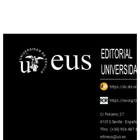
:
https://dx.doi.or
:
https://ror.org/0
C/ Porvenir, 27
41013 Sevilla · España
Tfno.: (+34) 954 487 4
info-eus@us.es