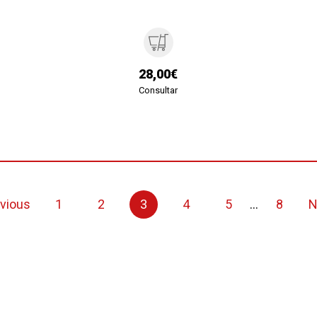
28,00€
Consultar
vious
1
2
3
4
5
...
8
N