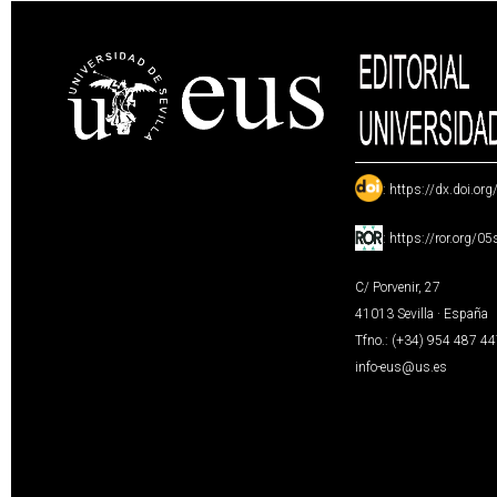
:
https://dx.doi.or
:
https://ror.org/0
C/ Porvenir, 27
41013 Sevilla · España
Tfno.: (+34) 954 487 4
info-eus@us.es