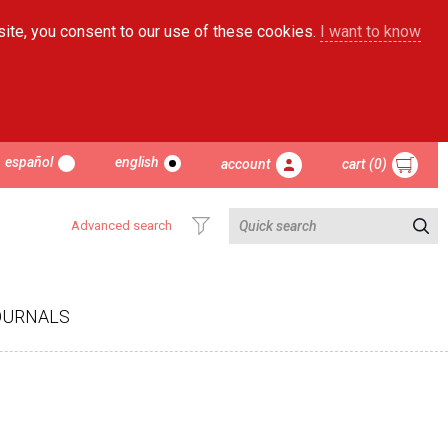
site, you consent to our use of these cookies.
I want to know
español
english
account
cart (0)
Advanced search
OURNALS