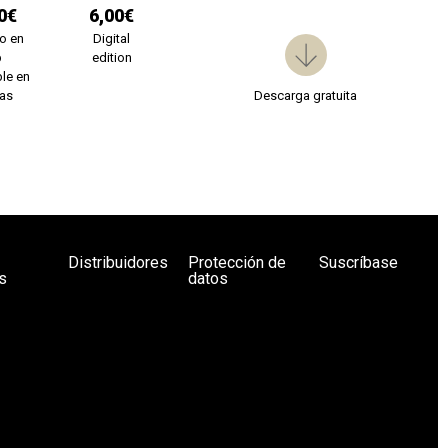
0€
6,00€
o en
Digital
b
edition
le en
ías
Descarga gratuita
Distribuidores
Protección de
Suscríbase
s
datos