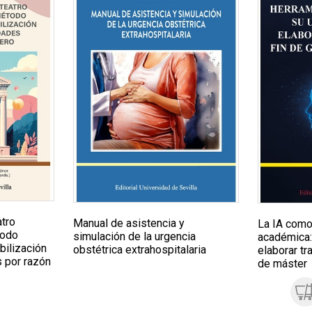
atro
Manual de asistencia y
La IA como
todo
simulación de la urgencia
académica:
bilización
obstétrica extrahospitalaria
elaborar tr
s por razón
de máster