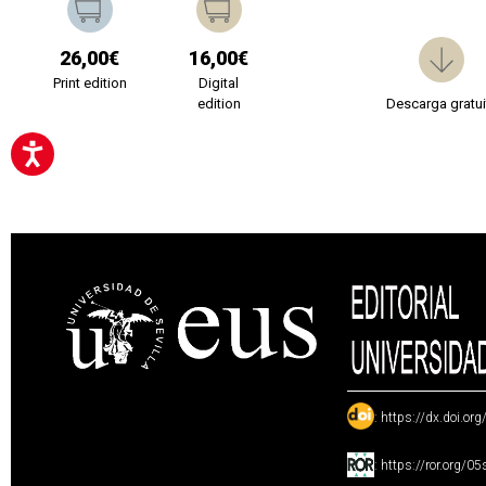
26,00€
16,00€
Print edition
Digital
edition
Descarga gratui
:
https://dx.doi.or
:
https://ror.org/0