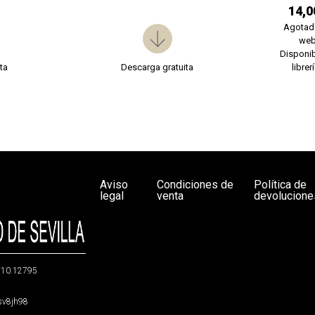
14,0
Agotad
we
Disponib
ta
Descarga gratuita
librer
Aviso
Condiciones de
Política de
legal
venta
devolucione
g/10.12795
5sv8jh98