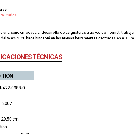
r/s:
ra, Carlos
de una serie enfocada al desarrollo de asignaturas a través de Internet, trabaj
 del WebCT CE hace hincapié en las nuevas herramientas centradas en el alumn
FICACIONES TÉCNICAS
DITION
4-472-0988-0
r: 2007
x 29,50 cm
tica