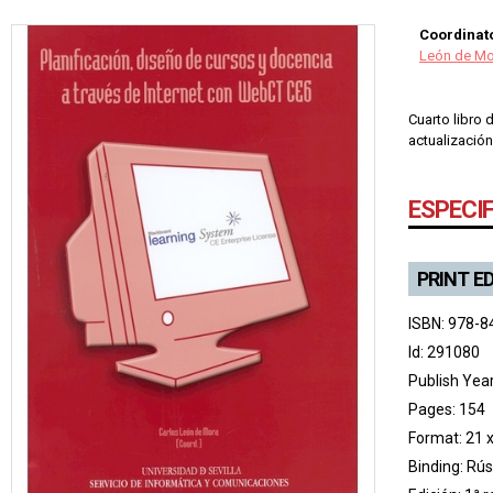
Coordinato
León de Mo
Cuarto libro 
actualización
ESPECI
PRINT E
ISBN: 978-8
Id: 291080
Publish Yea
Pages: 154
Format: 21 
Binding: Rús