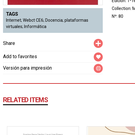
Edición: 1ª 
Collection:
M
TAGS
Nº: 80
Internet; Webct CE6; Docencia; plataformas
virtuales; Informática
Compartir
Share
Add to favorites
Versión para impresión
RELATED ITEMS