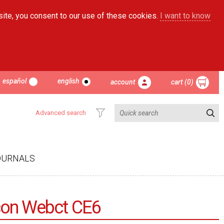
site, you consent to our use of these cookies.
I want to know
español
english
account
cart (0)
Advanced search
OURNALS
t con Webct CE6