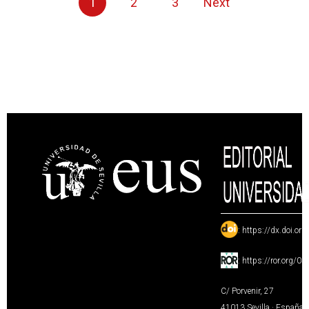
1
2
3
Next
:
https://dx.doi.or
:
https://ror.org/0
C/ Porvenir, 27
41013 Sevilla · España