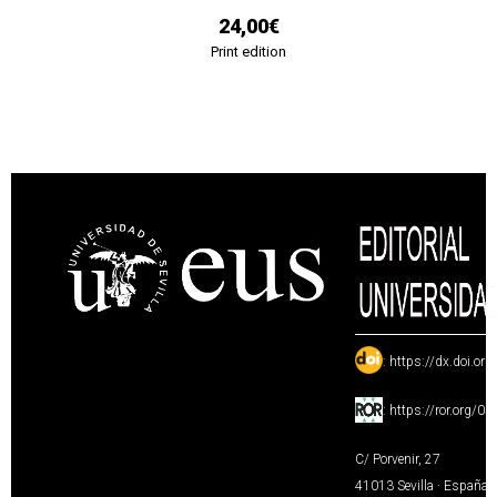
24,00€
Print edition
:
https://dx.doi.or
:
https://ror.org/0
C/ Porvenir, 27
41013 Sevilla · España