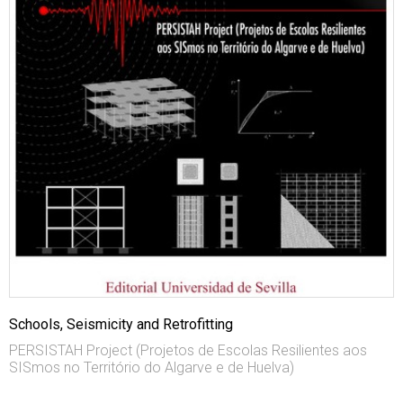
Schools, Seismicity and Retrofitting
PERSISTAH Project (Projetos de Escolas Resilientes aos
SISmos no Território do Algarve e de Huelva)