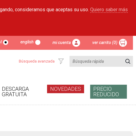
egando, consideramos que aceptas su uso.
Quiero saber más
l
english
mi cuenta
ver carrito (0)
Búsqueda avanzada
DESCARGA
NOVEDADES
PRECIO
GRATUITA
REDUCIDO