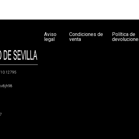
Aviso
Condiciones de
Política de
legal
venta
devolucione
g/10.12795
5sv8jh98
47