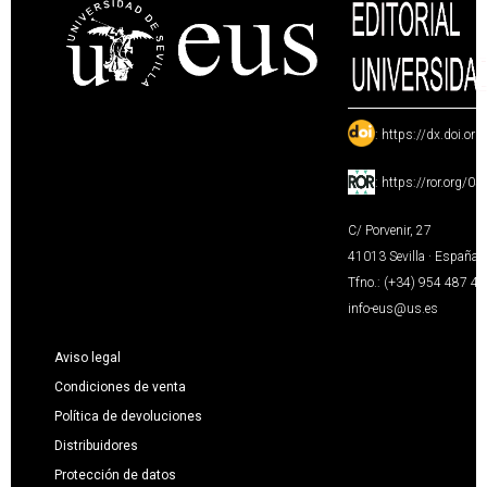
:
https://dx.doi.or
:
https://ror.org/0
C/ Porvenir, 27
41013 Sevilla · España
Tfno.: (+34) 954 487 4
info-eus@us.es
Aviso legal
Condiciones de venta
Política de devoluciones
Distribuidores
Protección de datos