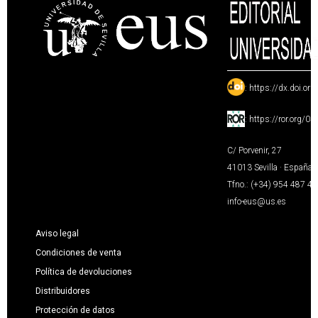
:
https://dx.doi.or
:
https://ror.org/0
C/ Porvenir, 27
41013 Sevilla · España
Tfno.: (+34) 954 487 4
info-eus@us.es
Aviso legal
Condiciones de venta
Política de devoluciones
Distribuidores
Protección de datos