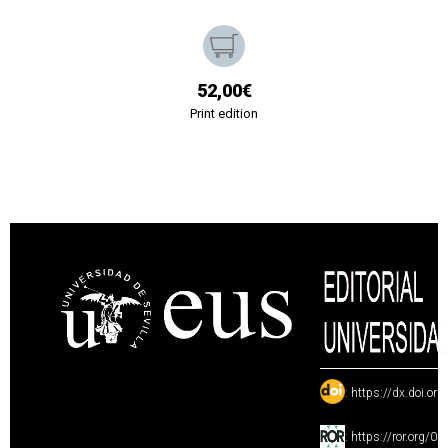
52,00€
Print edition
:
https://dx.doi.or
:
https://ror.org/0