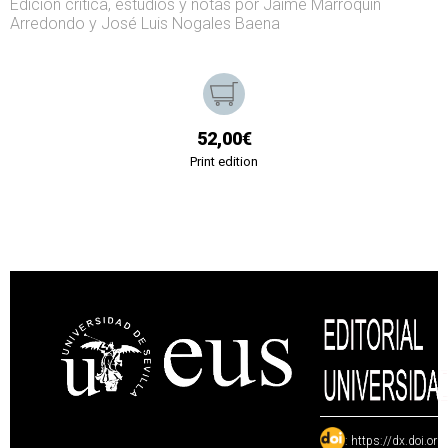
Edición crítica, estudios y notas por Jaime Marroquín
Arredondo y José Luis Nogales Baena
52,00€
Print edition
:
https://dx.doi.or