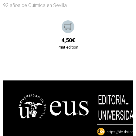
92 años de Química en Sevilla
4,50€
Print edition
:
https://dx.doi.or