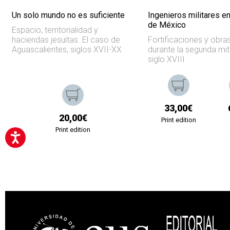
Un solo mundo no es suficiente
Ingenieros militares en
de México
Espacio, territorialidad y
haciendas jesuitas. El caso de
Fortificaciones y obra
Aguascalientes, siglos XVII-XX
durante la segunda mit
siglo XVIII
33,00€
20,00€
Print edition
Print edition