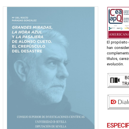
El propósito
han consider
complemento d
títulos, care
evolución.
ESPECI