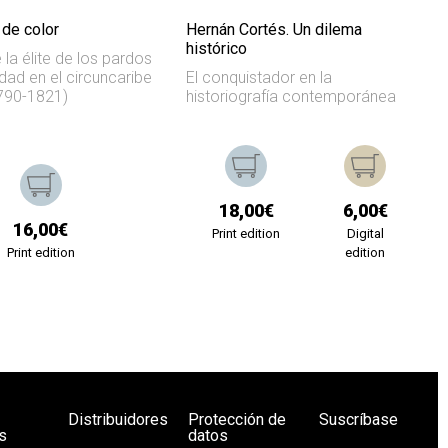
 de color
Hernán Cortés. Un dilema
histórico
 la élite de los pardos
ldad en el circuncaribe
El conquistador en la
790-1821)
historiografía contemporánea
18,00€
6,00€
16,00€
Print edition
Digital
Print edition
edition
Distribuidores
Protección de
Suscríbase
s
datos