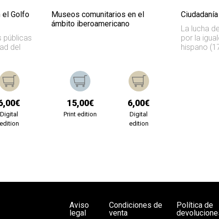
 el Golfo
Museos comunitarios en el
Ciudadanía
ámbito iberoamericano
La lucha de
s públicas
por la igua
ad del
hispano (1
6,00€
15,00€
6,00€
Digital
Print edition
Digital
edition
edition
Aviso
Condiciones de
Política de
legal
venta
devolucione