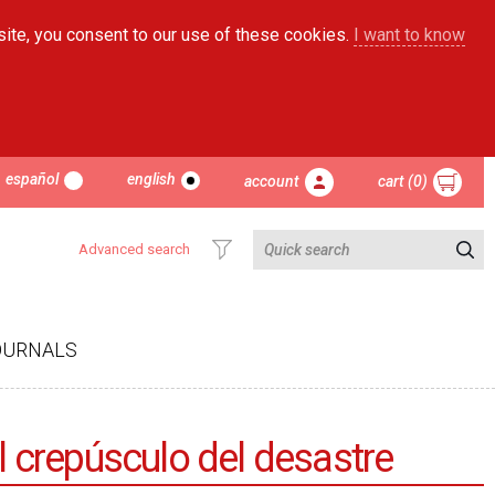
site, you consent to our use of these cookies.
I want to know
español
english
account
cart (0)
Advanced search
OURNALS
l crepúsculo del desastre