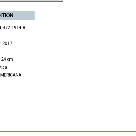
DITION
4-472-1914-8
r: 2017
x 24 cm
tica
MERICANA