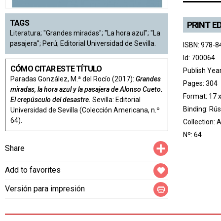
TAGS
PRINT E
Literatura; "Grandes miradas"; "La hora azul"; "La
pasajera"; Perú; Editorial Universidad de Sevilla.
ISBN: 978-8
Id: 700064
CÓMO CITAR ESTE TÍTULO
Publish Yea
Paradas González, M.ª del Rocío (2017):
Grandes
Pages: 304
miradas, la hora azul y la pasajera de Alonso Cueto.
Format: 17 
El crepúsculo del desastre.
Sevilla: Editorial
Binding: Rús
Universidad de Sevilla (Colección Americana, n.º
64).
Collection:
A
Nº: 64
Compartir
Share
Add to favorites
Versión para impresión