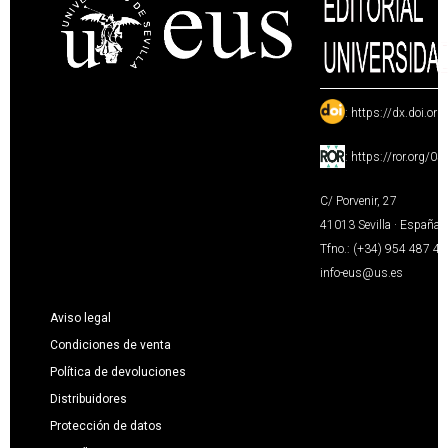
:
https://dx.doi.or
:
https://ror.org/0
C/ Porvenir, 27
41013 Sevilla · España
Tfno.: (+34) 954 487 4
info-eus@us.es
Aviso legal
Condiciones de venta
Política de devoluciones
Distribuidores
Protección de datos