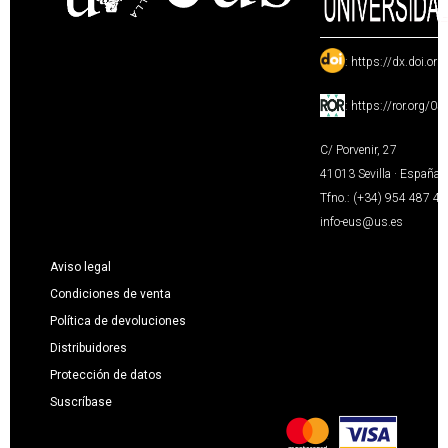
:
https://dx.doi.or
:
https://ror.org/0
C/ Porvenir, 27
41013 Sevilla · España
Tfno.: (+34) 954 487 4
info-eus@us.es
Aviso legal
Condiciones de venta
Política de devoluciones
Distribuidores
Protección de datos
Suscríbase