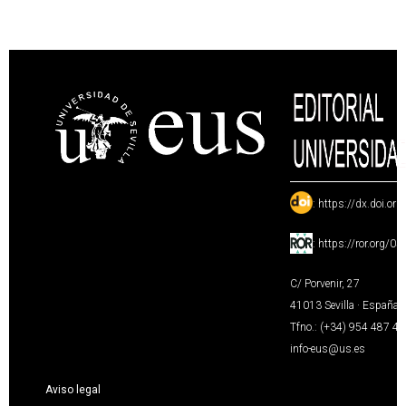
:
https://dx.doi.or
:
https://ror.org/0
C/ Porvenir, 27
41013 Sevilla · España
Tfno.: (+34) 954 487 4
info-eus@us.es
Aviso legal