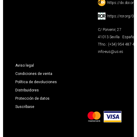
:
https://dx.doi.or
:
https://ror.org/0
C/ Porvenir, 27
41013 Sevilla · España
Tfno.: (+34) 954 487 4
info-eus@us.es
Aviso legal
Condiciones de venta
Política de devoluciones
Distribuidores
Protección de datos
Suscríbase