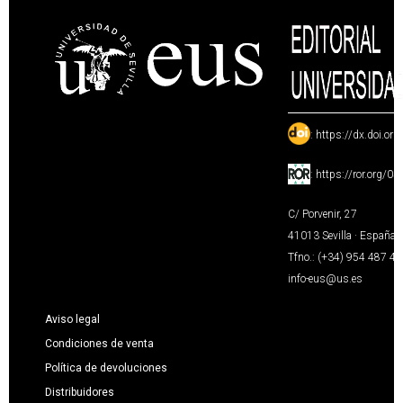
:
https://dx.doi.or
:
https://ror.org/0
C/ Porvenir, 27
41013 Sevilla · España
Tfno.: (+34) 954 487 4
info-eus@us.es
Aviso legal
Condiciones de venta
Política de devoluciones
Distribuidores