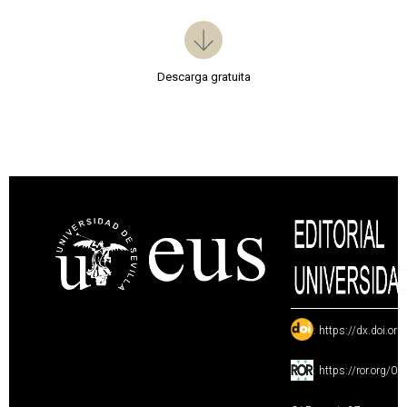
Descarga gratuita
:
https://dx.doi.or
:
https://ror.org/0