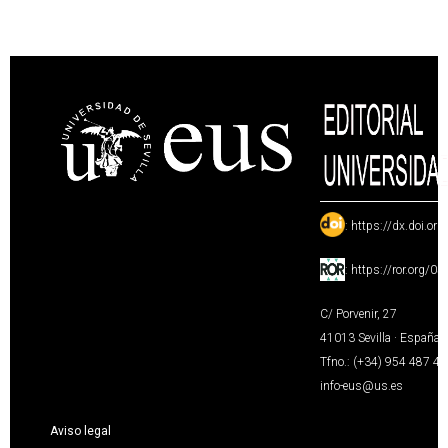
:
https://dx.doi.or
:
https://ror.org/0
C/ Porvenir, 27
41013 Sevilla · España
Tfno.: (+34) 954 487 4
info-eus@us.es
Aviso legal