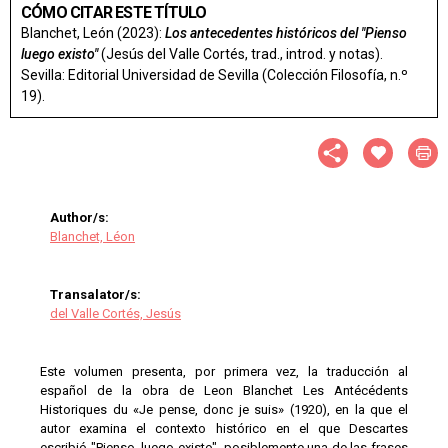
CÓMO CITAR ESTE TÍTULO
Blanchet, León (2023):
Los antecedentes históricos del "Pienso
luego existo"
(Jesús del Valle Cortés, trad., introd. y notas).
Sevilla: Editorial Universidad de Sevilla (Colección Filosofía, n.º
19).
Author/s:
Blanchet, Léon
Transalator/s:
del Valle Cortés, Jesús
Este volumen presenta, por primera vez, la traducción al
español de la obra de Leon Blanchet Les Antécédents
Historiques du «Je pense, donc je suis» (1920), en la que el
autor examina el contexto histórico en el que Descartes
escribió "Pienso, luego existo", posiblemente una de las frases